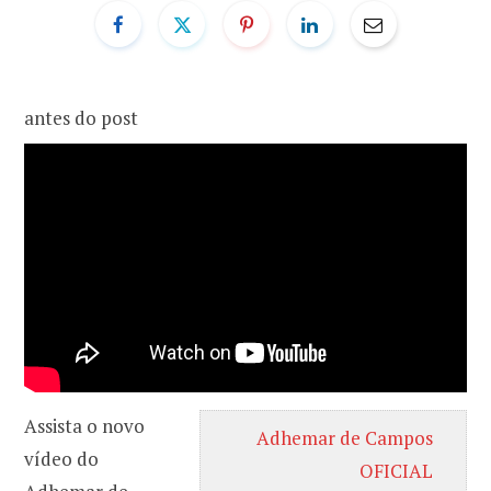
o
r
k
a
antes do post
m
Assista o novo
Adhemar de Campos
vídeo do
OFICIAL