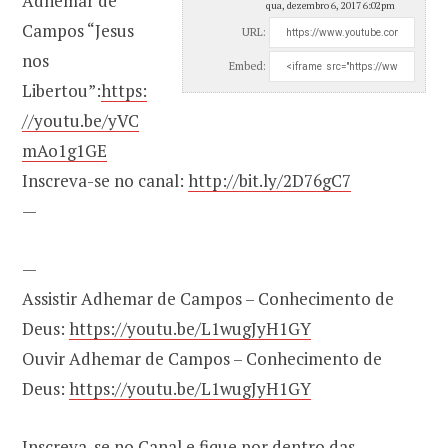
Adhemar de
qua, dezembro 6, 2017 6:02pm
Campos “Jesus
URL:
nos
Embed:
Libertou”:
https:
//youtu.be/yVC
mAo1g1GE
Inscreva-se no canal:
http://bit.ly/2D76gC7
—
—
Assistir Adhemar de Campos – Conhecimento de
Deus:
https://youtu.be/L1wugJyH1GY
Ouvir Adhemar de Campos – Conhecimento de
Deus:
https://youtu.be/L1wugJyH1GY
Inscreva-se no Canal e fique por dentro das