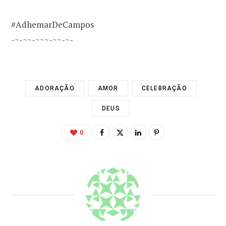
#AdhemarDeCampos
-~-~~-~~~-~~-~-
ADORAÇÃO
AMOR
CELEBRAÇÃO
DEUS
0