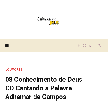
Sear
F
I
T
for:
a
n
i
LOUVORES
c
s
k
08 Conhecimento de Deus
e
t
T
CD Cantando a Palavra
b
a
o
Adhemar de Campos
o
g
k