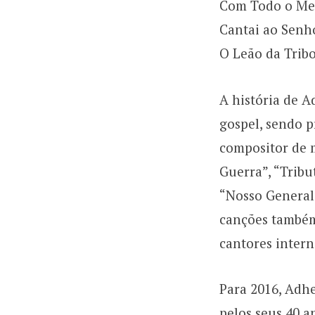
Com Todo o Me
Cantai ao Senh
O Leão da Trib
A história de 
gospel, sendo pr
compositor de 
Guerra”, “Tribu
“Nosso General”
canções também
cantores intern
Para 2016, Adh
pelos seus 40 a