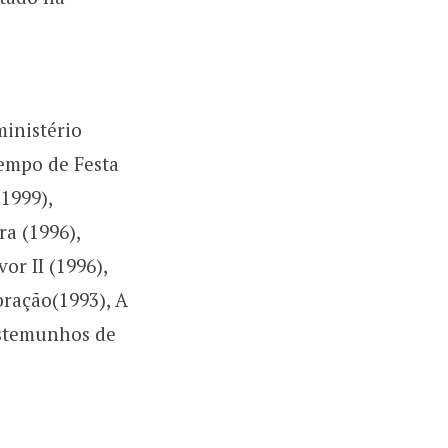
inistério
Tempo de Festa
(1999),
a (1996),
r II (1996),
bração(1993), A
Testemunhos de