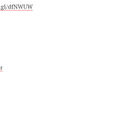
o.gl/dfNWUW
r