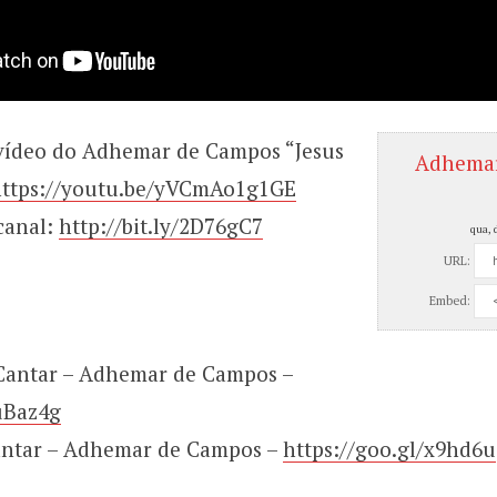
 vídeo do Adhemar de Campos “Jesus
Adhemar
ttps://youtu.be/yVCmAo1g1GE
canal:
http://bit.ly/2D76gC7
qua, 
URL:
Embed:
 Cantar – Adhemar de Campos –
/uBaz4g
antar – Adhemar de Campos –
https://goo.gl/x9hd6u