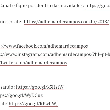
Canal e fique por dentro das novidades:
https://go
nosso site:
https://adhemardecampos.com.br/2018/
s://www.facebook.com/adhemardecampos
s://www.instagram.com/adhemardecampos/?hl=pt-b
//twitter.com/adhemardecampos
nsando:
https://goo.gl/k5HstW
tps://goo.gl/WyDCuz
vah:
https://goo.gl/RPwhWJ