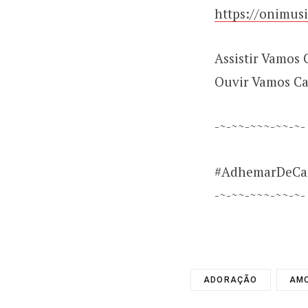
https://onimus
Assistir Vamos
Ouvir Vamos C
-~-~~-~~~-~~-~-
#AdhemarDeCa
-~-~~-~~~-~~-~-
ADORAÇÃO
AM