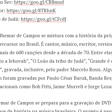
u Ser:
https://goo.gl/CR8mnd
or:
https://goo.gl/8TRhnK
o de Judá:
https://goo.gl/tCFcdJ
Adhemar de Campos se mistura com a história da pró
ecursor no Brasil. É cantor, músico, escritor, versio
mais de 600 canções desde a década de 70. Entre el
to a Iehovah”, “O Leão da tribo de Judá”, “Grande é
, gravada, inclusive, pelo padre Marcelo Rossi. Al
 foram gravadas por Paulo César Baruk, Banda Res
acionais como Bob Fitts, Jaime Murrell e Jorge Loza
emar de Campos se prepara para a gravação de DV
nos de história na música brasileira. O projeto é pa