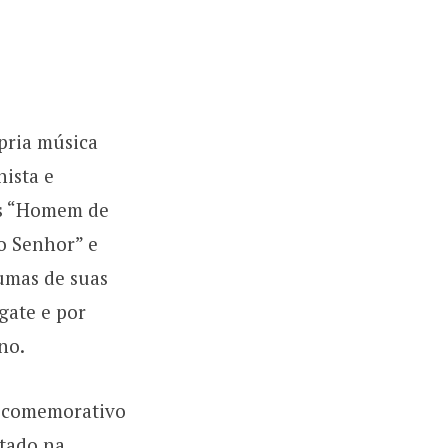
pria música
nista e
as “Homem de
 o Senhor” e
gumas de suas
gate e por
no.
D comemorativo
utado na