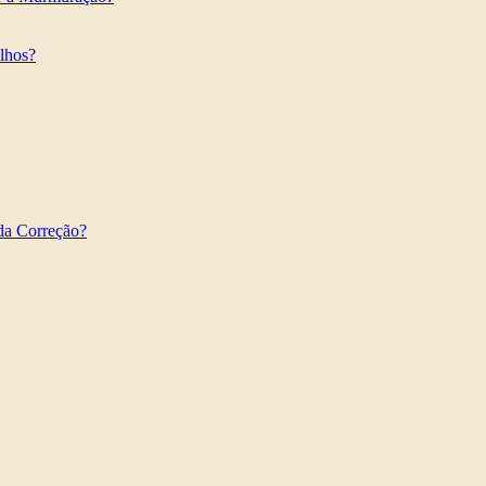
ilhos?
da Correção?