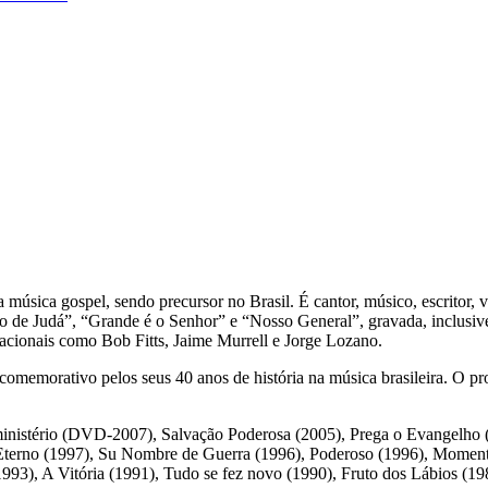
 música gospel, sendo precursor no Brasil. É cantor, músico, escritor, 
o de Judá”, “Grande é o Senhor” e “Nosso General”, gravada, inclusi
acionais como Bob Fitts, Jaime Murrell e Jorge Lozano.
morativo pelos seus 40 anos de história na música brasileira. O proje
nistério (DVD-2007), Salvação Poderosa (2005), Prega o Evangelho (
 Eterno (1997), Su Nombre de Guerra (1996), Poderoso (1996), Moment
93), A Vitória (1991), Tudo se fez novo (1990), Fruto dos Lábios (1