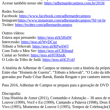
Acesse também nosso site:
https://adhemardecampos.com.br/2018/
Redes Sociais
Facebook:
https://www.facebook.com/adhemardecampos
Instagram:
https://www.instagram.com/adhemardecampos/?hl=pt-br
Twiiter:
https://twitter.com/adhemardecampos
Outros vídeos:
Estava aqui pensando:
https://goo.gl/k5HstW
Intercessão:
https://goo.gl/WyDCuz
Tributo a Yehovah:
https://goo.gl/RPwhWJ
Com Todo o Meu Ser:
https://goo.gl/CR8mnd
Cantai ao Senhor:
https://goo.gl/8TRhnK
O Leão da Tribo de Judá:
https://goo.gl/tCFcdJ
A história de Adhemar de Campos se mistura com a história da própria
Entre elas “Homem de Guerra”, “Tributo a Iehovah”, “O Leão da trib
gravadas por Paulo César Baruk, Banda Resgate e por cantores intern
Para 2016, Adhemar de Campos se prepara para a gravação de DVD come
Discografia:
Uma História de Amor (2011), Comunhão e Adoração – 30 anos de mi
Louvor (1999), Você e Eu (1999), Cantando a Palavra (1998), Deus
Vivo (1995), Momentos de Louvor I (1995), Tempos de Celebração(19