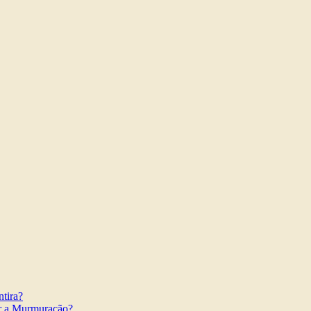
tira?
r a Murmuração?