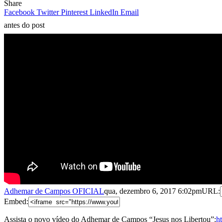
Share
Facebook
Twitter
Pinterest
LinkedIn
Email
antes do post
Adhemar de Campos OFICIAL
qua, dezembro 6, 2017 6:02pm
URL:
Embed:
Assista o novo vídeo do Adhemar de Campos “Jesus nos Libertou”:
h