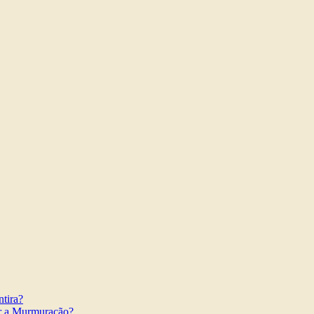
tira?
r a Murmuração?