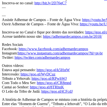
Inscreva-se no canal:
http://bit.ly/2D76gC7
—
—
Assistir Adhemar de Campos – Fonte de Água Viva:
https://youtu.
Ouvir Adhemar de Campos – Fonte de Água Viva:
https://youtu.b
Inscreva-se no Canal e fique por dentro das novidades:
https://goo.
Acesse também nosso site:
https://adhemardecampos.com.br/2018/
Redes Sociais
Facebook:
https://www.facebook.com/adhemardecampos
Instagram:
https://www.instagram.com/adhemardecampos/?hl=pt-br
Twiiter:
https://twitter.com/adhemardecampos
Outros vídeos:
Estava aqui pensando:
https://goo.gl/k5HstW
Intercessão:
https://goo.gl/WyDCuz
Tributo a Yehovah:
https://goo.gl/RPwhWJ
Com Todo o Meu Ser:
https://goo.gl/CR8mnd
Cantai ao Senhor:
https://goo.gl/8TRhnK
O Leão da Tribo de Judá:
https://goo.gl/tCFcdJ
A história de Adhemar de Campos se mistura com a história da própria
Entre elas “Homem de Guerra”, “Tributo a Iehovah”, “O Leão da trib