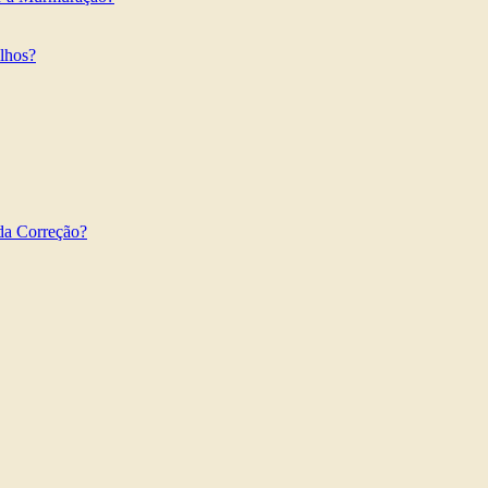
ilhos?
da Correção?