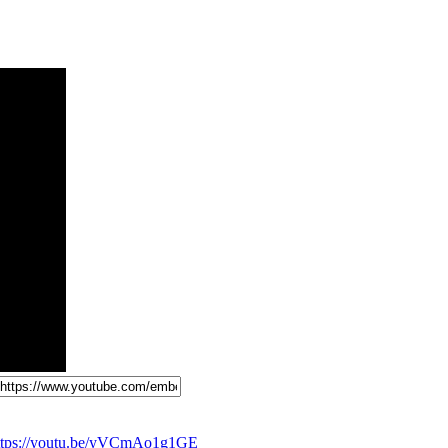
ttps://youtu.be/yVCmAo1g1GE