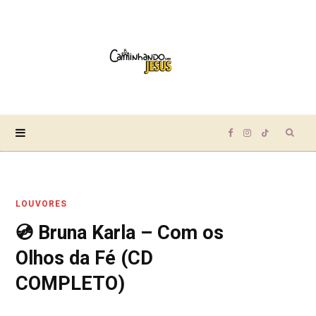
Sear
F
I
T
for:
a
n
i
LOUVORES
c
s
k
💿 Bruna Karla – Com os
e
t
T
Olhos da Fé (CD
b
a
o
COMPLETO)
o
g
k