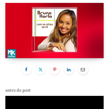
o
r
k
a
m
antes do post