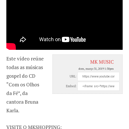
Este vídeo reúne
MK MUSIC
todas as músicas
dom, março 31, 2019 1:30pm
gospel do CD
URL:
“Com os Olhos
Embed:
da Fé”, da
cantora Bruna
Karla.
VISITE O MKSHOPPING: