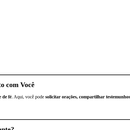
to com Você
 de fé
. Aqui, você pode
solicitar orações, compartilhar testemunho
ente?