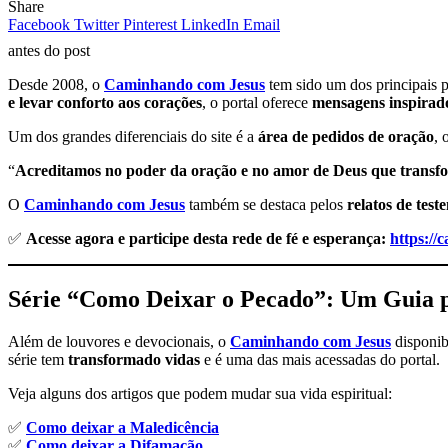
Share
Facebook
Twitter
Pinterest
LinkedIn
Email
antes do post
Desde 2008, o
Caminhando com Jesus
tem sido um dos principais p
e levar conforto aos corações
, o portal oferece
mensagens inspirador
Um dos grandes diferenciais do site é a
área de pedidos de oração
, 
“
Acreditamos no poder da oração e no amor de Deus que transfor
O
Caminhando com Jesus
também se destaca pelos
relatos de tes
✅
Acesse agora e participe desta rede de fé e esperança:
https:/
Série “Como Deixar o Pecado”: Um Guia p
Além de louvores e devocionais, o
Caminhando com Jesus
disponib
série tem
transformado vidas
e é uma das mais acessadas do portal.
Veja alguns dos artigos que podem mudar sua vida espiritual:
✅
Como deixar a Maledicência
✅
Como deixar a Difamação