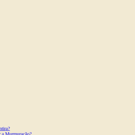
tira?
r a Murmuração?