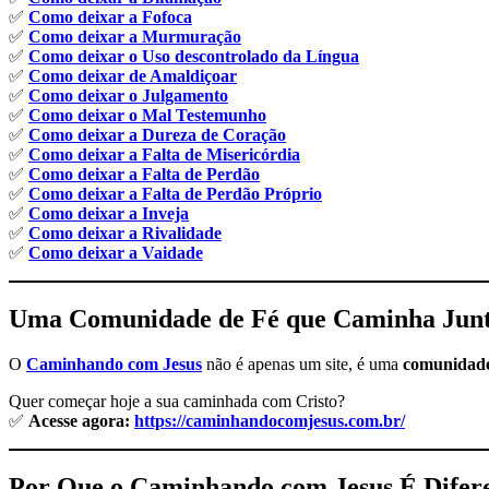
✅
Como deixar a Fofoca
✅
Como deixar a Murmuração
✅
Como deixar o Uso descontrolado da Língua
✅
Como deixar de Amaldiçoar
✅
Como deixar o Julgamento
✅
Como deixar o Mal Testemunho
✅
Como deixar a Dureza de Coração
✅
Como deixar a Falta de Misericórdia
✅
Como deixar a Falta de Perdão
✅
Como deixar a Falta de Perdão Próprio
✅
Como deixar a Inveja
✅
Como deixar a Rivalidade
✅
Como deixar a Vaidade
Uma Comunidade de Fé que Caminha Jun
O
Caminhando com Jesus
não é apenas um site, é uma
comunidade
Quer começar hoje a sua caminhada com Cristo?
✅
Acesse agora:
https://caminhandocomjesus.com.br/
Por Que o Caminhando com Jesus É Difer