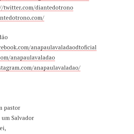
://twitter.com/diantedotrono
antedotrono.com/
dão
cebook.com/anapaulavaladaodtoficial
r.com/anapaulavaladao
stagram.com/anapaulavaladao/
 pastor
 um Salvador
ei,