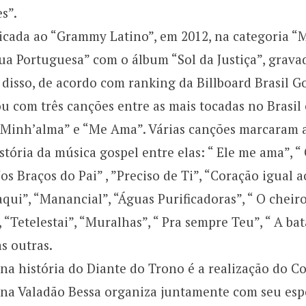
s”.
dicada ao “Grammy Latino”, em 2012, na categoria 
ua Portuguesa” com o álbum “Sol da Justiça”, grava
disso, de acordo com ranking da Billboard Brasil Go
u com três canções entre as mais tocadas no Brasil
 Minh’alma” e “Me Ama”. Várias canções marcaram a
história da música gospel entre elas: “ Ele me ama”, 
Nos Braços do Pai” , ”Preciso de Ti”, “Coração igual 
aqui”, “Manancial”, “Águas Purificadoras”, “ O cheir
, “Tetelestai”, “Muralhas”, “ Pra sempre Teu”, “ A ba
as outras.
a história do Diante do Trono é a realização do C
na Valadão Bessa organiza juntamente com seu espo