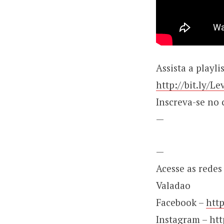
Assista a playli
http://bit.ly/L
Inscreva-se no 
—
—
Acesse as redes
Valadao
Facebook –
htt
Instagram –
htt