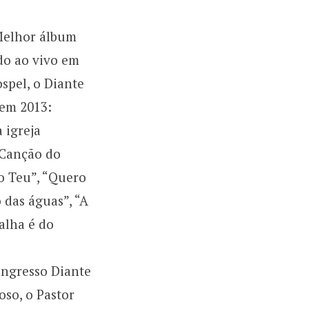
“Melhor álbum
do ao vivo em
spel, o Diante
 em 2013:
 igreja
“ Canção do
ao Teu”, “Quero
o das águas”, “A
talha é do
ongresso Diante
so, o Pastor