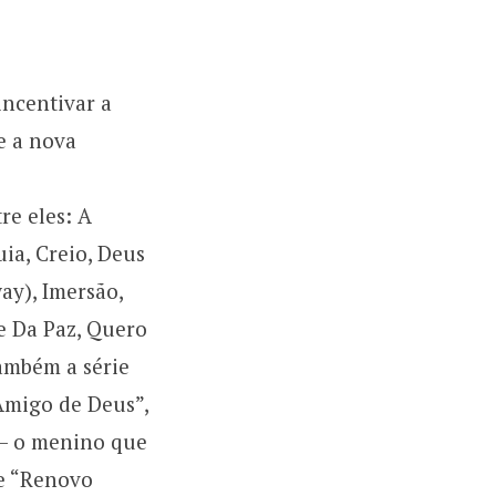
incentivar a
e a nova
re eles: A
ia, Creio, Deus
ay), Imersão,
pe Da Paz, Quero
também a série
Amigo de Deus”,
 – o menino que
 e “Renovo