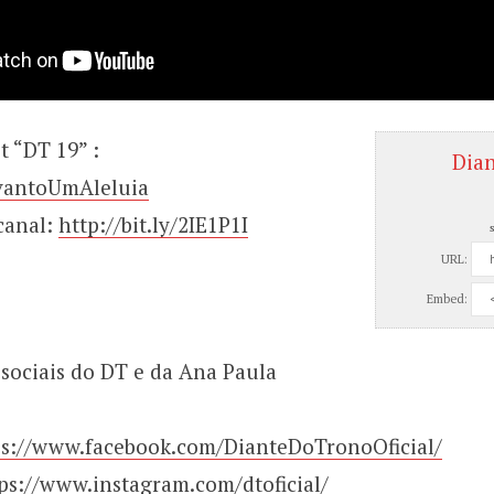
st “DT 19” :
Dia
evantoUmAleluia
canal:
http://bit.ly/2IE1P1I
URL:
Embed:
 sociais do DT e da Ana Paula
ps://www.facebook.com/DianteDoTronoOficial/
ps://www.instagram.com/dtoficial/