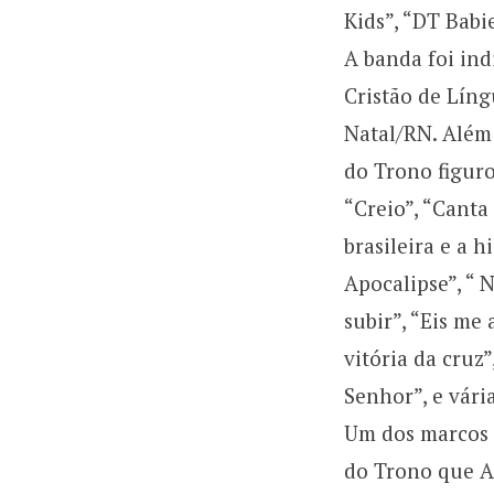
Kids”, “DT Babie
A banda foi in
Cristão de Líng
Natal/RN. Além 
do Trono figuro
“Creio”, “Canta
brasileira e a 
Apocalipse”, “ 
subir”, “Eis me 
vitória da cruz”
Senhor”, e vári
Um dos marcos n
do Trono que A