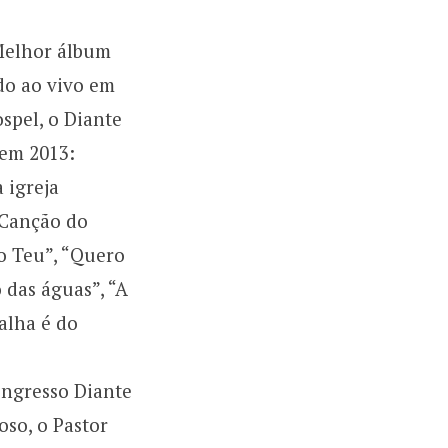
“Melhor álbum
do ao vivo em
spel, o Diante
 em 2013:
 igreja
“ Canção do
ao Teu”, “Quero
o das águas”, “A
talha é do
ongresso Diante
so, o Pastor