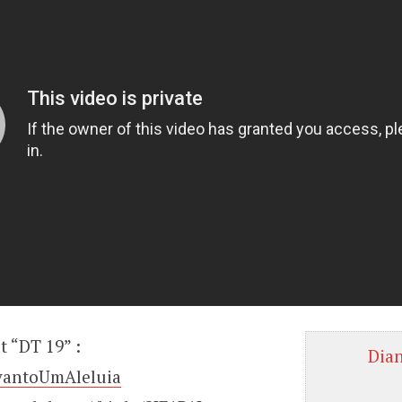
st “DT 19” :
Dia
evantoUmAleluia