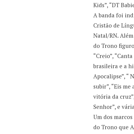
Kids”, “DT Babie
A banda foi in
Cristão de Líng
Natal/RN. Além 
do Trono figuro
“Creio”, “Canta
brasileira e a 
Apocalipse”, “ 
subir”, “Eis me 
vitória da cruz”
Senhor”, e vári
Um dos marcos n
do Trono que A