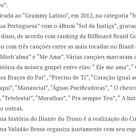
s”.
dicada ao “Grammy Latino”, em 2012, na categoria 
ua Portuguesa” com o álbum “Sol da Justiça”, grava
disso, de acordo com ranking da Billboard Brasil Go
u com três canções entre as mais tocadas no Brasil
 Minh’alma” e “Me Ama”. Várias canções marcaram a
história da música gospel entre elas: “ Ele me ama”, 
Nos Braços do Pai” , ”Preciso de Ti”, “Coração igual 
aqui”, “Manancial”, “Águas Purificadoras”, “ O cheir
, “Tetelestai”, “Muralhas”, “ Pra sempre Teu”, “ A ba
as outras.
a história do Diante do Trono é a realização do C
na Valadão Bessa organiza juntamente com seu espo