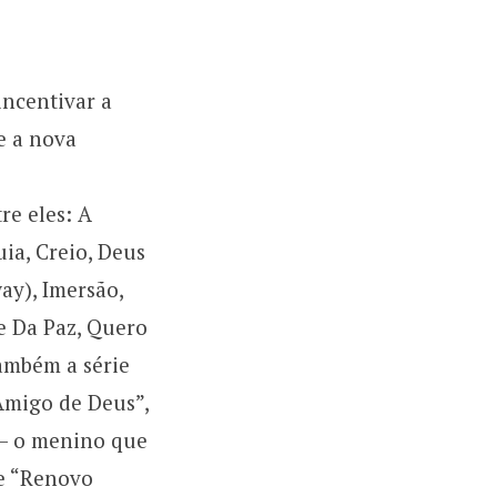
incentivar a
e a nova
re eles: A
ia, Creio, Deus
ay), Imersão,
pe Da Paz, Quero
também a série
Amigo de Deus”,
 – o menino que
 e “Renovo