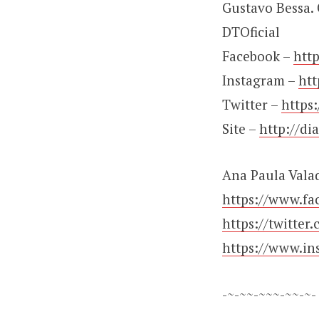
Gustavo Bessa. 
DTOficial
Facebook –
htt
Instagram –
htt
Twitter –
https
Site –
http://di
Ana Paula Vala
https://www.fa
https://twitte
https://www.in
-~-~~-~~~-~~-~-