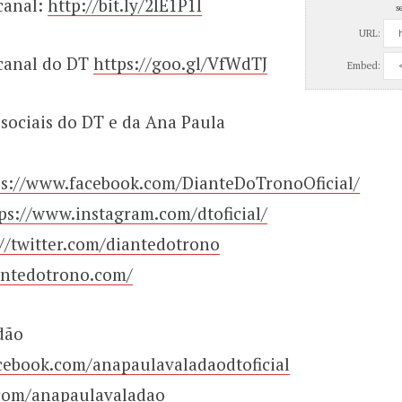
canal:
http://bit.ly/2IE1P1I
s
URL:
 canal do DT
https://goo.gl/VfWdTJ
Embed:
 sociais do DT e da Ana Paula
ps://www.facebook.com/DianteDoTronoOficial/
ps://www.instagram.com/dtoficial/
://twitter.com/diantedotrono
antedotrono.com/
dão
cebook.com/anapaulavaladaodtoficial
r.com/anapaulavaladao