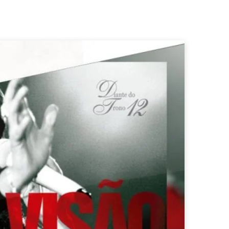
b
a
o
o
g
k
o
r
k
a
m