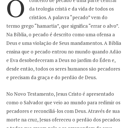
O
conceito de pecado é uma parte central
da teologia cristã e da vida de todos os
o
r
cristãos. A palavra “pecado” vem do
termo grego “hamartia”, que significa “errar o alvo”.
k
a
Na Bíblia, o pecado é descrito como uma ofensa a
Deus e uma violação de Seus mandamentos. A Bíblia
m
ensina que o pecado entrou no mundo quando Adão
e Eva desobedeceram a Deus no jardim do Éden e,
desde então, todos os seres humanos são pecadores
e precisam da graça e do perdão de Deus.
No Novo Testamento, Jesus Cristo é apresentado
como o Salvador que veio ao mundo para redimir os
pecadores e reconciliá-los com Deus. Através de sua
morte na cruz, Jesus ofereceu o perdão dos pecados