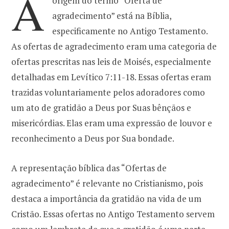
A
origem do termo “Oferta de
agradecimento” está na Bíblia,
o
r
especificamente no Antigo Testamento.
As ofertas de agradecimento eram uma categoria de
k
a
ofertas prescritas nas leis de Moisés, especialmente
detalhadas em Levítico 7:11-18. Essas ofertas eram
m
trazidas voluntariamente pelos adoradores como
um ato de gratidão a Deus por Suas bênçãos e
misericórdias. Elas eram uma expressão de louvor e
reconhecimento a Deus por Sua bondade.
A representação bíblica das “Ofertas de
agradecimento” é relevante no Cristianismo, pois
destaca a importância da gratidão na vida de um
Cristão. Essas ofertas no Antigo Testamento servem