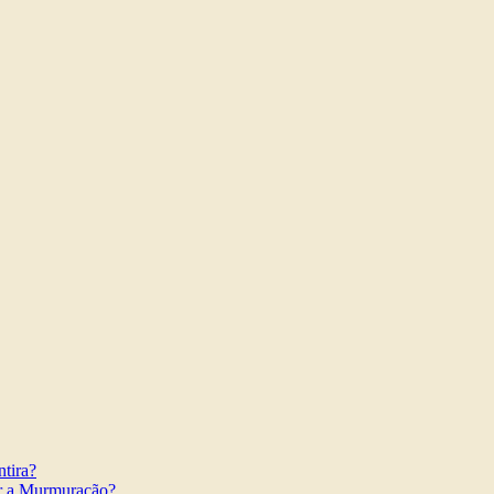
tira?
r a Murmuração?