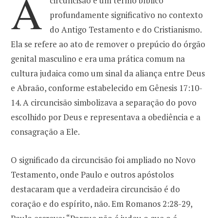
A
circuncisão é um termo bíblico
profundamente significativo no contexto
o
r
do Antigo Testamento e do Cristianismo.
Ela se refere ao ato de remover o prepúcio do órgão
k
a
genital masculino e era uma prática comum na
cultura judaica como um sinal da aliança entre Deus
m
e Abraão, conforme estabelecido em Gênesis 17:10-
14. A circuncisão simbolizava a separação do povo
escolhido por Deus e representava a obediência e a
consagração a Ele.
O significado da circuncisão foi ampliado no Novo
Testamento, onde Paulo e outros apóstolos
destacaram que a verdadeira circuncisão é do
coração e do espírito, não. Em Romanos 2:28-29,