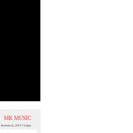
MK MUSIC
, fevereiro 8, 2019 7:15pm