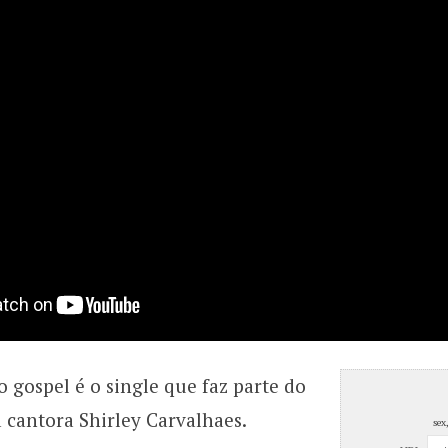
 gospel é o single que faz parte do
a cantora Shirley Carvalhaes.
sex