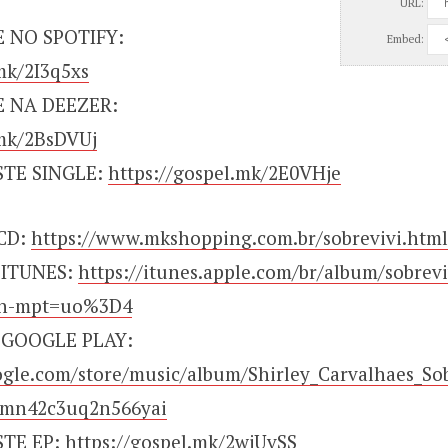
URL:
 NO SPOTIFY:
Embed:
mk/2I3q5xs
E NA DEEZER:
.mk/2BsDVUj
STE SINGLE:
https://gospel.mk/2E0VHje
CD:
https://www.mkshopping.com.br/sobrevivi.html
 ITUNES:
https://itunes.apple.com/br/album/sobrev
gn-mpt=uo%3D4
 GOOGLE PLAY:
oogle.com/store/music/album/Shirley_Carvalhaes_So
smn42c3uq2n566yai
STE EP:
https://gospel.mk/2wjUvSS