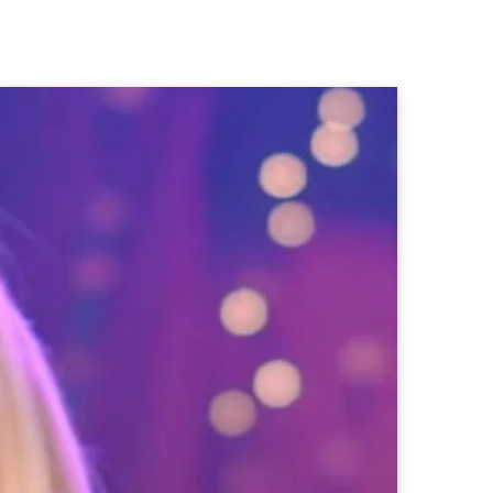
b
a
o
o
g
k
o
r
k
a
m