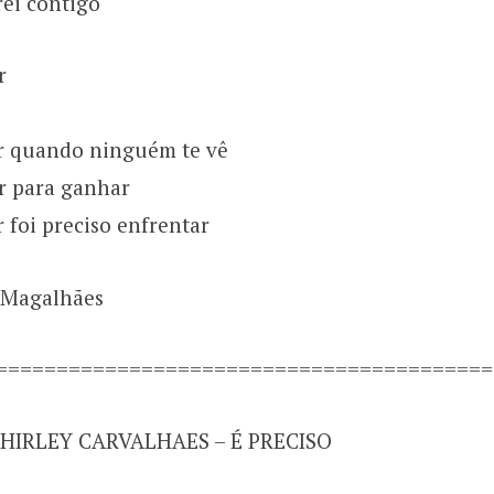
rei contigo
r
ar quando ninguém te vê
er para ganhar
r foi preciso enfrentar
 Magalhães
=========================================
SHIRLEY CARVALHAES – É PRECISO