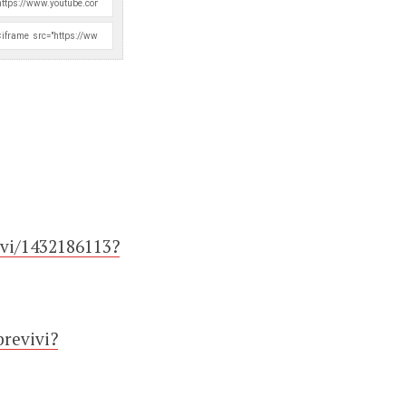
ivi/1432186113?
brevivi?