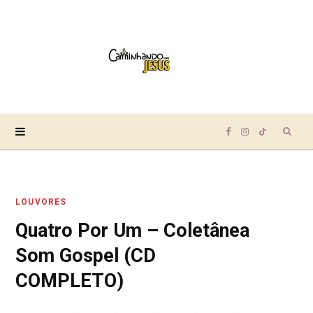
Sear
F
I
T
for:
a
n
i
LOUVORES
c
s
k
Quatro Por Um – Coletânea
e
t
T
Som Gospel (CD
b
a
o
COMPLETO)
o
g
k