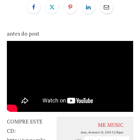
o
r
k
a
antes do post
m
COMPRE ESTE
MK MUSIC
CD:
dom, fevereiro 18, 2018 12:00pm