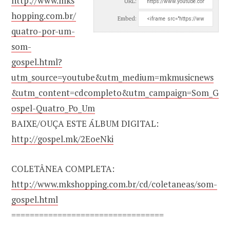
http://www.mks
URL:
hopping.com.br/
Embed:
quatro-por-um-
som-
gospel.html?
utm_source=youtube&utm_medium=mkmusicnews
&utm_content=cdcompleto&utm_campaign=Som_G
ospel-Quatro_Po_Um
BAIXE/OUÇA ESTE ÁLBUM DIGITAL:
http://gospel.mk/2EoeNki
COLETÂNEA COMPLETA:
http://www.mkshopping.com.br/cd/coletaneas/som-
gospel.html
=================================