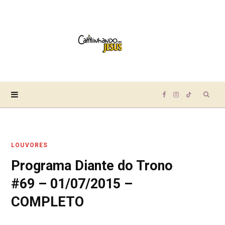
Sear
F
I
T
for:
a
n
i
LOUVORES
c
s
k
Programa Diante do Trono
e
t
T
#69 – 01/07/2015 –
b
a
o
COMPLETO
o
g
k