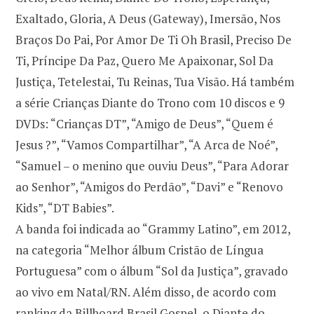
Exaltado, Gloria, A Deus (Gateway), Imersão, Nos
Braços Do Pai, Por Amor De Ti Oh Brasil, Preciso De
Ti, Príncipe Da Paz, Quero Me Apaixonar, Sol Da
Justiça, Tetelestai, Tu Reinas, Tua Visão. Há também
a série Crianças Diante do Trono com 10 discos e 9
DVDs: “Crianças DT”, “Amigo de Deus”, “Quem é
Jesus ?”, “Vamos Compartilhar”, “A Arca de Noé”,
“Samuel – o menino que ouviu Deus”, “Para Adorar
ao Senhor”, “Amigos do Perdão”, “Davi” e “Renovo
Kids”, “DT Babies”.
A banda foi indicada ao “Grammy Latino”, em 2012,
na categoria “Melhor álbum Cristão de Língua
Portuguesa” com o álbum “Sol da Justiça”, gravado
ao vivo em Natal/RN. Além disso, de acordo com
ranking da Billboard Brasil Gospel, o Diante do