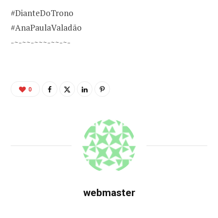
#DianteDoTrono
#AnaPaulaValadão
-~-~~-~~~-~~-~-
0
webmaster