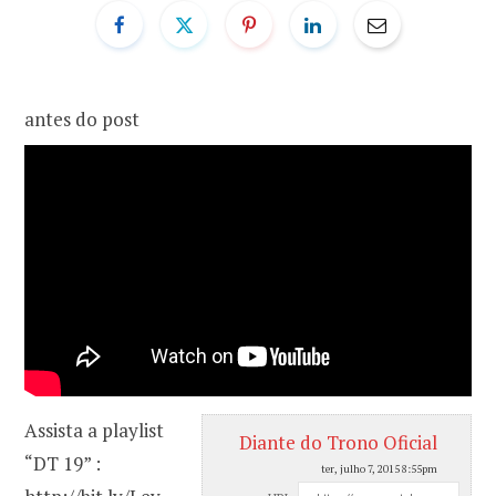
o
r
k
a
antes do post
m
Assista a playlist
Diante do Trono Oficial
“DT 19” :
ter, julho 7, 2015 8:55pm