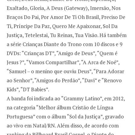
Exaltado, Gloria, A Deus (Gateway), Imersão, Nos
Braços Do Pai, Por Amor De Ti Oh Brasil, Preciso De
Ti, Príncipe Da Paz, Quero Me Apaixonar, Sol Da
Justiça, Tetelestai, Tu Reinas, Tua Visão. Há também
a série Crianças Diante do Trono com 10 discos e 9
DVDs: “Crianças DT”, “Amigo de Deus”, “Quem é
Jesus ?”, “Vamos Compartilhar”, “A Arca de Noé”,
“Samuel – o menino que ouviu Deus”, “Para Adorar
ao Senhor”, “Amigos do Perdão”, “Davi” e “Renovo
Kids”, “DT Babies”.
A banda foi indicada ao “Grammy Latino”, em 2012,
na categoria “Melhor álbum Cristão de Língua
Portuguesa” com o álbum “Sol da Justiça”, gravado
ao vivo em Natal/RN. Além disso, de acordo com
ranking da Billboard Brasil Gospel, o Diante do