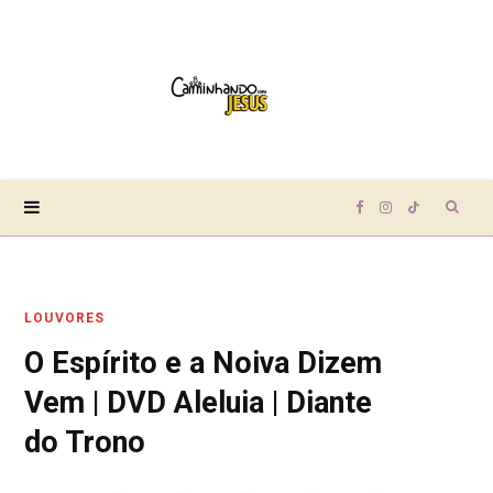
Sear
F
I
T
for:
a
n
i
LOUVORES
c
s
k
O Espírito e a Noiva Dizem
e
t
T
Vem | DVD Aleluia | Diante
b
a
o
do Trono
o
g
k