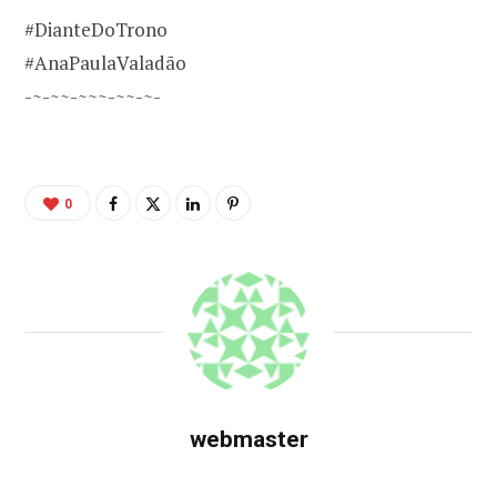
#DianteDoTrono
#AnaPaulaValadão
-~-~~-~~~-~~-~-
0
webmaster