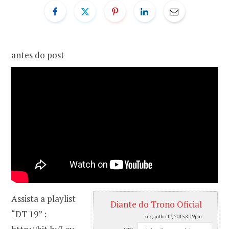
o
r
k
a
antes do post
m
Assista a playlist
Diante do Trono Oficial
“DT 19” :
sex, julho 17, 2015 8:19pm