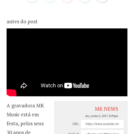
o
r
antes do post
k
a
m
A gravadora MK
MK NEWS
Music está em
sex, junho 2, 2017 4:09pm
festa, pelos seus
URL:
30 anos de
Embed: