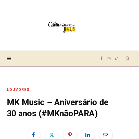
Sear
F
I
T
for:
a
n
i
LOUVORES
c
s
k
MK Music – Aniversário de
e
t
T
30 anos (#MKnãoPARA)
b
a
o
o
g
k