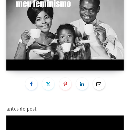
o
r
k
a
m
antes do post