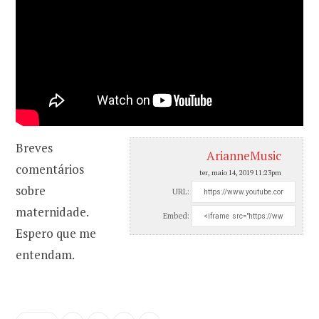
Breves
ArianneMusic
comentários
ter, maio 14, 2019 11:23pm
sobre
URL:
maternidade.
Embed:
Espero que me
entendam.