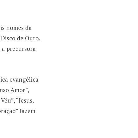
ais nomes da
 Disco de Ouro.
é a precursora
ica evangélica
enso Amor”,
Véu”, “Jesus,
oração” fazem