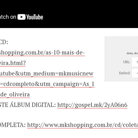
CD:
hopping.com.br/as-10-mais-de-
dom, de
eira.html?
URL:
outube&utm_medium=mkmusicnew
Embed:
t=cdcompleto&utm_campaign=As_1
de_oliveira
STE ÁLBUM DIGITAL:
http://gospel.mk/2yA06n6
OMPLETA:
http://www.mkshopping.com.br/cd/colet