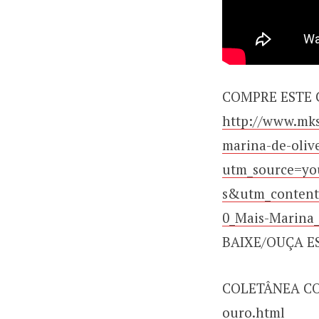
COMPRE ESTE 
http://www.mks
marina-de-oliv
utm_source=y
s&utm_conten
0_Mais-Marina_
BAIXE/OUÇA E
COLETÂNEA C
ouro.html