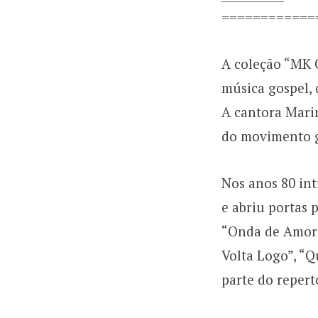
============
A coleção “MK 
música gospel, 
A cantora Marin
do movimento go
Nos anos 80 in
e abriu portas 
“Onda de Amor”,
Volta Logo”, “
parte do repert