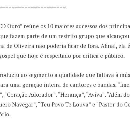
=====================
CD Ouro” reúne os 10 maiores sucessos dos princip
que fazem parte de um restrito grupo que alcançou
a de Oliveira não poderia ficar de fora. Afinal, ela 
spel que hoje é respeitado por crítica e público.
troduziu ao segmento a qualidade que faltava à mús
para uma geração inteira de cantores e bandas. “Im
 “Coração Adorador”, “Herança”, “Aviva”, “Além do 
Quero Navegar”, “Teu Povo Te Louva” e “Pastor do C
ório.