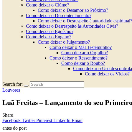
Como deixar o Ciúme?
Como deixar o Desamor ao Próximo?
Como deixar o Descontentamento?
Como deixar o Desrespeito à autoridade espiritual
Como deixar o Desrespeito às Autoridades Civis?
Como deixar o Egoísmo?
Como deixar o Engano?
Como deixar o Julgamento?
Como deixar o Mal Testemunho?
Como deixar o Orgulho?
Como deixar o Ressentimento?
Como deixar o Roubo?
Como deixar o Uso descontrola
Como deixar os Vícios?
Search for:
Louvores
Luã Freitas – Lançamento do seu Prime
Share
Facebook
Twitter
Pinterest
LinkedIn
Email
antes do post