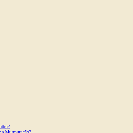
tira?
r a Murmuração?