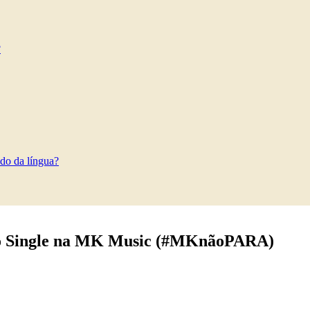
?
do da língua?
iro Single na MK Music (#MKnãoPARA)