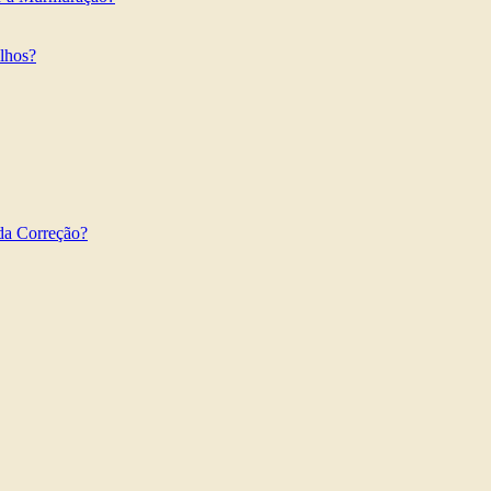
ilhos?
da Correção?