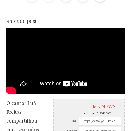
o
r
antes do post
k
a
m
O cantor Luã
MK NEWS
Freitas
qui, maio 3, 2018 9:00pm
compartilhou
URL:
conosco todos
Embed: