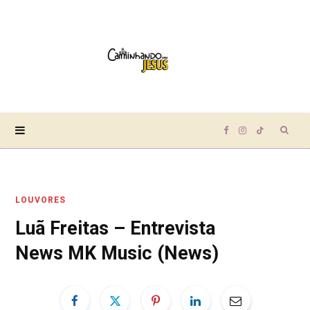
Sear
F
I
T
for:
a
n
i
LOUVORES
c
s
k
Luã Freitas – Entrevista
e
t
T
News MK Music (News)
b
a
o
o
g
k