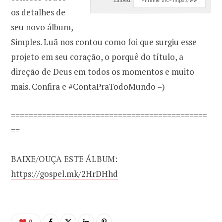
os detalhes de
seu novo álbum,
Simples. Luã nos contou como foi que surgiu esse
projeto em seu coração, o porquê do título, a
direção de Deus em todos os momentos e muito
mais. Confira e #ContaPraTodoMundo =)
============================================
==
BAIXE/OUÇA ESTE ÁLBUM:
https://gospel.mk/2HrDHhd
0