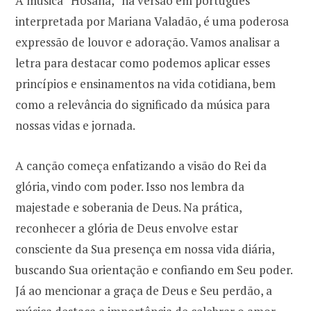
A música “Hosana,” na versão em português
interpretada por Mariana Valadão, é uma poderosa
o
r
expressão de louvor e adoração. Vamos analisar a
letra para destacar como podemos aplicar esses
k
a
princípios e ensinamentos na vida cotidiana, bem
como a relevância do significado da música para
m
nossas vidas e jornada.
A canção começa enfatizando a visão do Rei da
glória, vindo com poder. Isso nos lembra da
majestade e soberania de Deus. Na prática,
reconhecer a glória de Deus envolve estar
consciente da Sua presença em nossa vida diária,
buscando Sua orientação e confiando em Seu poder.
Já ao mencionar a graça de Deus e Seu perdão, a