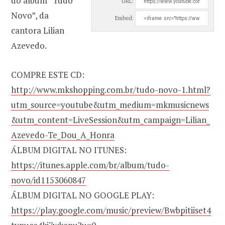
do álbum “Tudo
URL:
Novo”, da
Embed:
cantora Lilian
Azevedo.
COMPRE ESTE CD:
http://www.mkshopping.com.br/tudo-novo-1.html?
utm_source=youtube&utm_medium=mkmusicnews
&utm_content=LiveSession&utm_campaign=Lilian_
Azevedo-Te_Dou_A_Honra
ÁLBUM DIGITAL NO ITUNES:
https://itunes.apple.com/br/album/tudo-
novo/id1153060847
ÁLBUM DIGITAL NO GOOGLE PLAY:
https://play.google.com/music/preview/Bwbpitiiset4