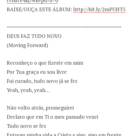
tvnuce4kj7wkepu?u=0
BAIXE/OUÇA ESTE ÁLBUM:
http://bit.ly/2mPUHT5
==========================================
DEUS FAZ TUDO NOVO
(Moving Forward)
Reconheço o que fizeste em mim
Por Tua graça eu sou livre
Fui curado, tudo novo já se fez
Yeah, yeah, yeah…
Não volto atrás, prosseguirei
Declaro que em Ti o meu passado venci
Tudo novo se fez
Entrego minha vida a Cristo e sigo, sigo em frente