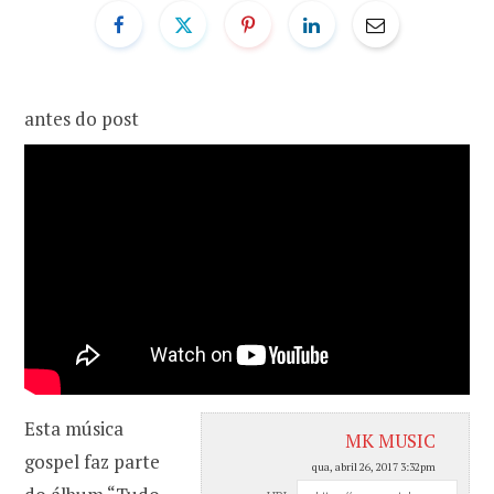
o
r
k
a
antes do post
m
Esta música
MK MUSIC
gospel faz parte
qua, abril 26, 2017 3:32pm