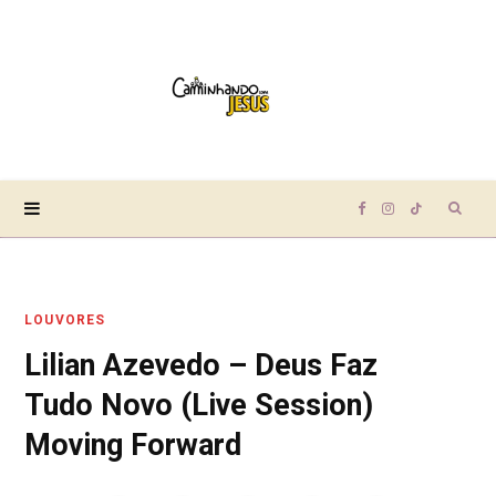
Sear
F
I
T
for:
a
n
i
LOUVORES
c
s
k
Lilian Azevedo – Deus Faz
e
t
T
Tudo Novo (Live Session)
b
a
o
Moving Forward
o
g
k