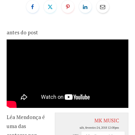
o
r
k
a
antes do post
m
Léa Mendonça é
MK MUSIC
uma das
sáb, fevereiro 24, 2018 12:00pm