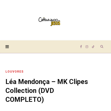
Sear
F
I
T
for:
a
n
i
LOUVORES
c
s
k
Léa Mendonça – MK Clipes
e
t
T
Collection (DVD
b
a
o
COMPLETO)
o
g
k