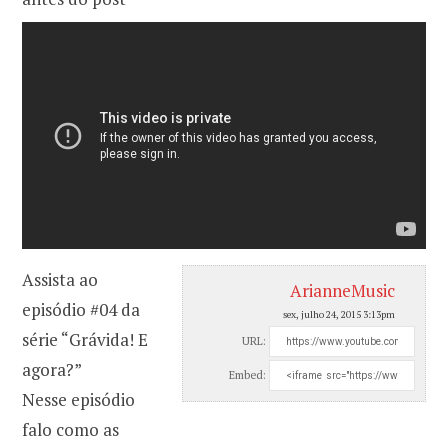
Assista ao
ArianneMusic
episódio #04 da
sex, julho 24, 2015 3:13pm
série “Grávida! E
URL:
agora?”
Embed:
Nesse episódio
falo como as