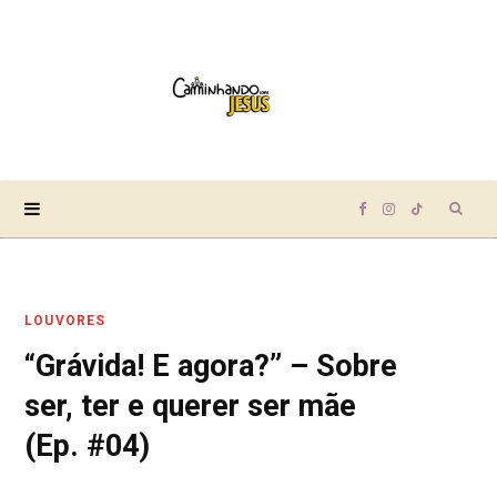
Sear
F
I
T
for:
a
n
i
LOUVORES
c
s
k
“Grávida! E agora?” – Sobre
e
t
T
ser, ter e querer ser mãe
b
a
o
(Ep. #04)
o
g
k