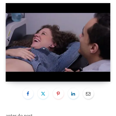
o
r
k
a
m
antes do post