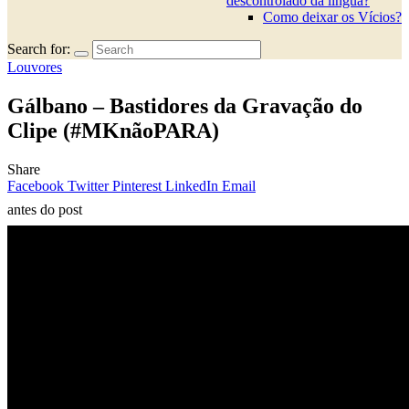
descontrolado da língua?
Como deixar os Vícios?
Search for:
Louvores
Gálbano – Bastidores da Gravação do
Clipe (#MKnãoPARA)
Share
Facebook
Twitter
Pinterest
LinkedIn
Email
antes do post