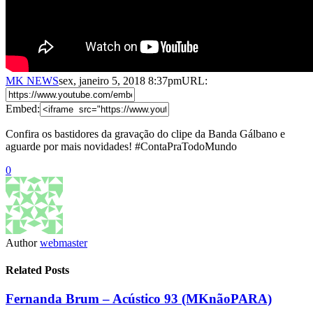
MK NEWS
sex, janeiro 5, 2018 8:37pm
URL:
Embed:
Confira os bastidores da gravação do clipe da Banda Gálbano e
aguarde por mais novidades! #ContaPraTodoMundo
0
Author
webmaster
Related Posts
Fernanda Brum – Acústico 93 (MKnãoPARA)