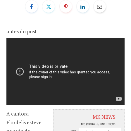
o
r
k
a
antes do post
m
A cantora
MK NEWS
Flordelis esteve
ter, janeiro 16, 2018 7:31pm