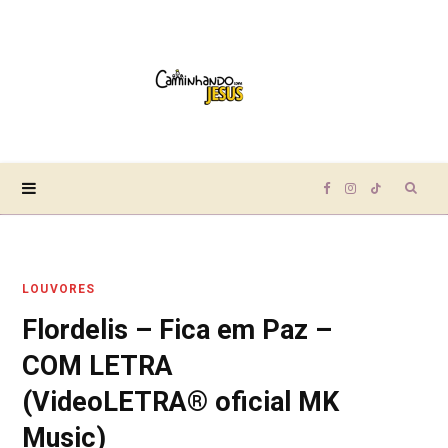
Sear
F
I
T
for:
a
n
i
LOUVORES
c
s
k
Flordelis – Fica em Paz –
e
t
T
COM LETRA
b
a
o
(VideoLETRA® oficial MK
Music)
o
g
k