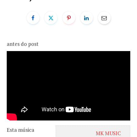
o
r
k
a
antes do post
m
Esta música
MK MUSIC