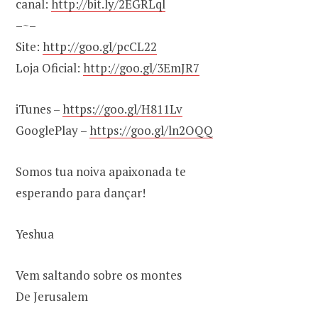
canal:
http://bit.ly/2EGRLql
–~–
Site:
http://goo.gl/pcCL22
Loja Oficial:
http://goo.gl/3EmJR7
iTunes –
https://goo.gl/H811Lv
GooglePlay –
https://goo.gl/ln2OQQ
Somos tua noiva apaixonada te
esperando para dançar!
Yeshua
Vem saltando sobre os montes
De Jerusalem