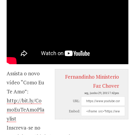
Assista o novo
Fernandinho Ministerio
vídeo “Como Eu
Faz Chover
Te Amo”:
seg, junho 29, 2015 7:42pm
http://bit.ly/Co
URL:
moEuTeAmoPla
Embed:
ylist
Inscreva-se no