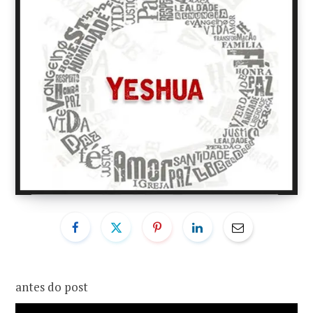
o
r
k
a
m
antes do post