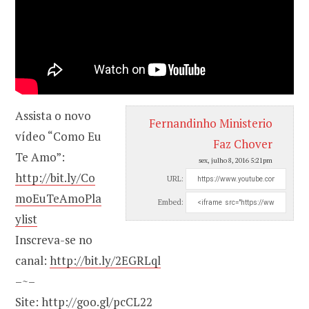
Assista o novo
Fernandinho Ministerio
vídeo “Como Eu
Faz Chover
Te Amo”:
sex, julho 8, 2016 5:21pm
http://bit.ly/Co
URL:
moEuTeAmoPla
Embed:
ylist
Inscreva-se no
canal:
http://bit.ly/2EGRLql
–~–
Site:
http://goo.gl/pcCL22