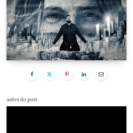
o
r
k
a
m
antes do post