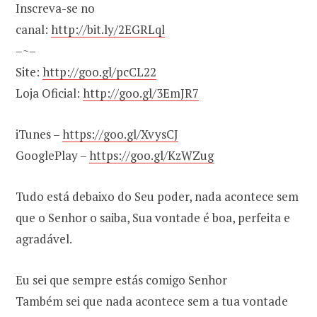
Inscreva-se no
canal:
http://bit.ly/2EGRLql
–~–
Site:
http://goo.gl/pcCL22
Loja Oficial:
http://goo.gl/3EmJR7
iTunes –
https://goo.gl/XvysCJ
GooglePlay –
https://goo.gl/KzWZug
Tudo está debaixo do Seu poder, nada acontece sem
que o Senhor o saiba, Sua vontade é boa, perfeita e
agradável.
Eu sei que sempre estás comigo Senhor
Também sei que nada acontece sem a tua vontade