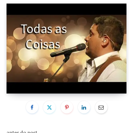
o
r
k
a
m
antes do post