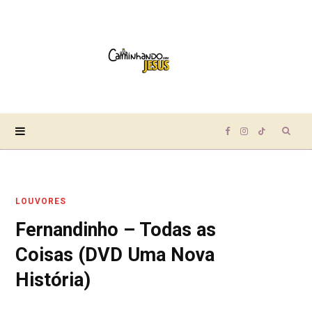
Sear
F
I
T
for:
a
n
i
LOUVORES
c
s
k
Fernandinho – Todas as
e
t
T
Coisas (DVD Uma Nova
b
a
o
História)
o
g
k