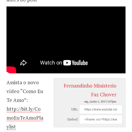
Assista o novo
Fernandinho Ministerio
vídeo “Como Eu
Faz Chover
Te Amo”:
seg, junho 1, 2015 5:07pm
http://bit.ly/Co
URL:
moEuTeAmoPla
Embed:
ylist