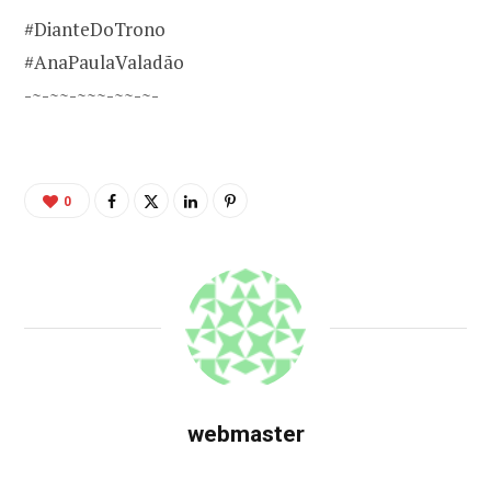
#DianteDoTrono
#AnaPaulaValadão
-~-~~-~~~-~~-~-
0
webmaster