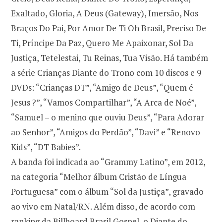
Exaltado, Gloria, A Deus (Gateway), Imersão, Nos
Braços Do Pai, Por Amor De Ti Oh Brasil, Preciso De
Ti, Príncipe Da Paz, Quero Me Apaixonar, Sol Da
Justiça, Tetelestai, Tu Reinas, Tua Visão. Há também
a série Crianças Diante do Trono com 10 discos e 9
DVDs: “Crianças DT”, “Amigo de Deus”, “Quem é
Jesus ?”, “Vamos Compartilhar”, “A Arca de Noé”,
“Samuel – o menino que ouviu Deus”, “Para Adorar
ao Senhor”, “Amigos do Perdão”, “Davi” e “Renovo
Kids”, “DT Babies”.
A banda foi indicada ao “Grammy Latino”, em 2012,
na categoria “Melhor álbum Cristão de Língua
Portuguesa” com o álbum “Sol da Justiça”, gravado
ao vivo em Natal/RN. Além disso, de acordo com
ranking da Billboard Brasil Gospel, o Diante do