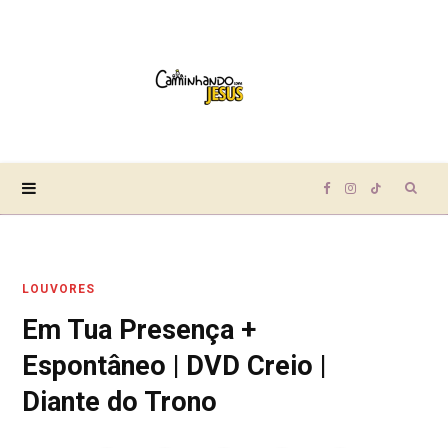
Sear
F
I
T
for:
a
n
i
LOUVORES
c
s
k
Em Tua Presença +
e
t
T
Espontâneo | DVD Creio |
b
a
o
Diante do Trono
o
g
k