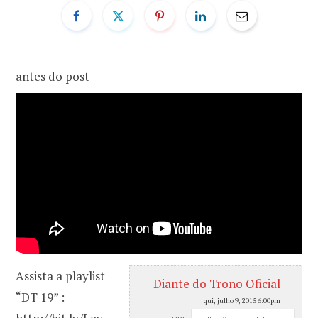
o
r
k
a
antes do post
m
Assista a playlist
Diante do Trono Oficial
“DT 19” :
qui, julho 9, 2015 6:00pm