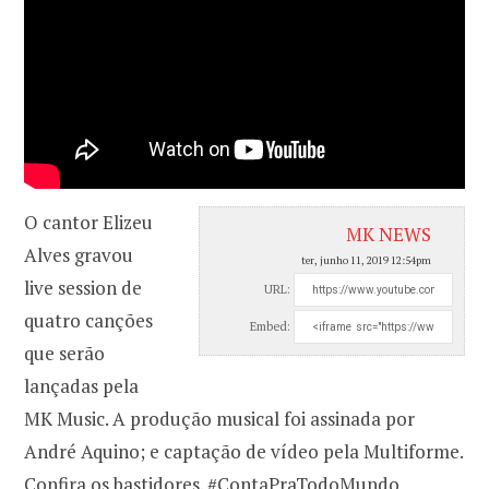
O cantor Elizeu
MK NEWS
Alves gravou
ter, junho 11, 2019 12:54pm
live session de
URL:
quatro canções
Embed:
que serão
lançadas pela
MK Music. A produção musical foi assinada por
André Aquino; e captação de vídeo pela Multiforme.
Confira os bastidores. #ContaPraTodoMundo