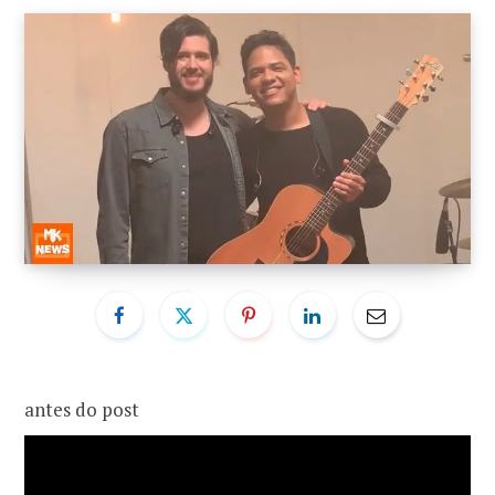
o
r
k
a
m
antes do post