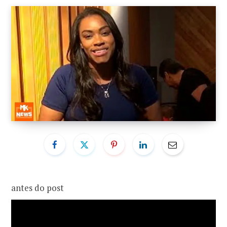
o
r
k
a
m
antes do post