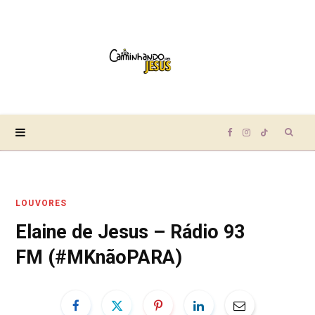
Sear
F
I
T
for:
a
n
i
LOUVORES
c
s
k
Elaine de Jesus – Rádio 93
e
t
T
FM (#MKnãoPARA)
b
a
o
o
g
k