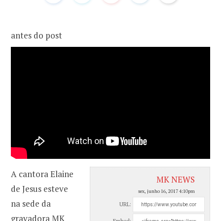
o
r
antes do post
k
a
m
A cantora Elaine
MK NEWS
de Jesus esteve
sex, junho 16, 2017 4:10pm
na sede da
URL:
gravadora MK
Embed: