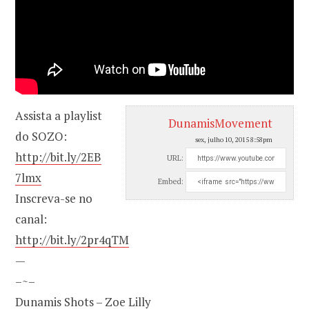
Assista a playlist
DunamisMovement
do SOZO:
sex, julho 10, 2015 8:58pm
http://bit.ly/2EB
URL:
7lmx
Embed:
Inscreva-se no
canal:
http://bit.ly/2pr4qTM
—
–~–
Dunamis Shots – Zoe Lilly