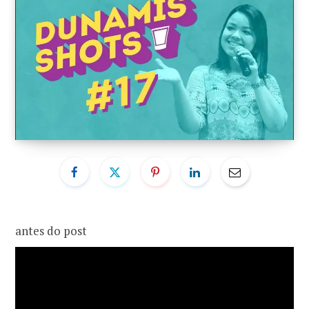
o
r
k
a
m
antes do post