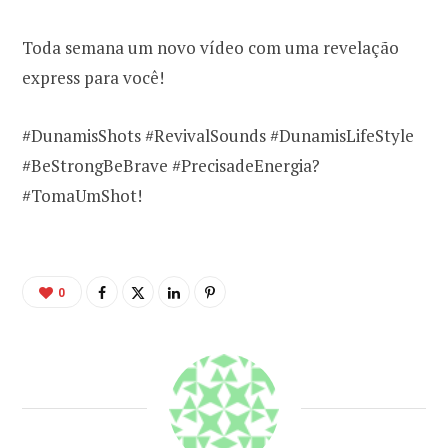
Toda semana um novo vídeo com uma revelação
express para você!
#DunamisShots #RevivalSounds #DunamisLifeStyle
#BeStrongBeBrave #PrecisadeEnergia?
#TomaUmShot!
0