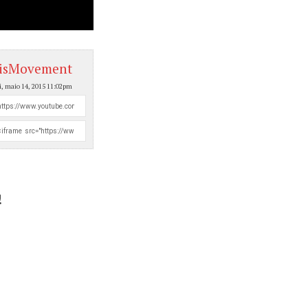
isMovement
i, maio 14, 2015 11:02pm
!