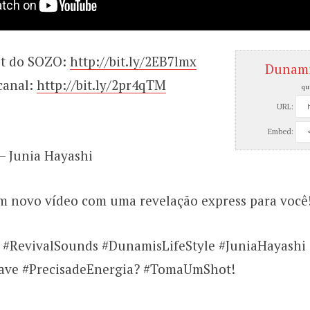
ist do SOZO:
http://bit.ly/2EB7lmx
Dunam
canal:
http://bit.ly/2pr4qTM
qu
URL:
Embed:
– Junia Hayashi
 novo vídeo com uma revelação express para você
#RevivalSounds #DunamisLifeStyle #JuniaHayashi
ave #PrecisadeEnergia? #TomaUmShot!