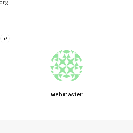
org
webmaster