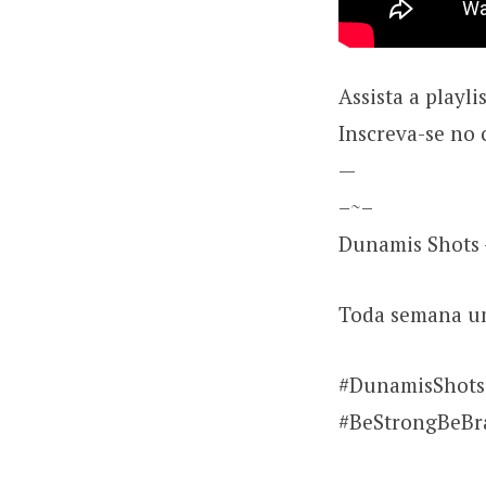
Assista a playl
Inscreva-se no 
—
–~–
Dunamis Shots 
Toda semana um
#DunamisShots 
#BeStrongBeBr