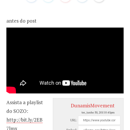
o
r
antes do post
k
a
m
Assista a playlist
DunamisMovement
do SOZO:
ter, junho 30, 2015 8:45pm
http://bit.ly/2EB
URL:
7lmx
Embed: