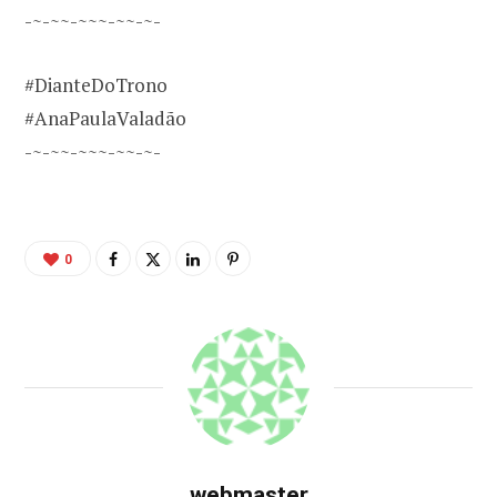
-~-~~-~~~-~~-~-
#DianteDoTrono
#AnaPaulaValadão
-~-~~-~~~-~~-~-
0
webmaster