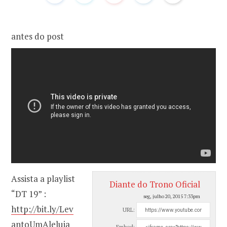
o
r
antes do post
k
a
m
Assista a playlist
Diante do Trono Oficial
“DT 19” :
seg, julho 20, 2015 7:33pm
http://bit.ly/Lev
URL:
antoUmAleluia
Embed: