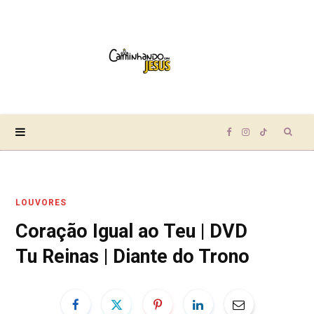
Sear
F
I
T
for:
a
n
i
LOUVORES
c
s
k
Coração Igual ao Teu | DVD
e
t
T
Tu Reinas | Diante do Trono
b
a
o
o
g
k