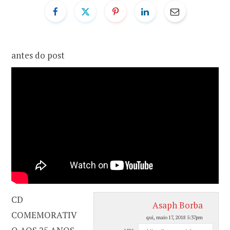
o
r
k
a
antes do post
m
CD
Asaph Borba
COMEMORATIV
qui, maio 17, 2018 5:37pm