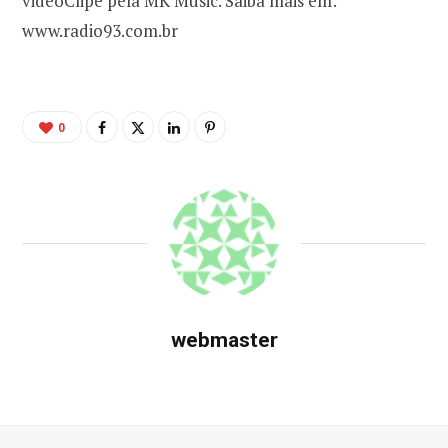
videoClipe pela MK Music. Saiba mais em:
www.radio93.com.br
0
webmaster