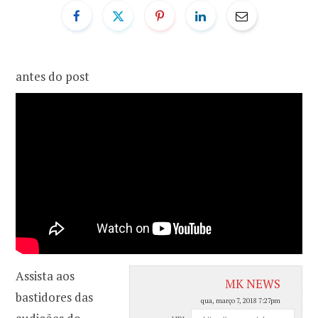
o
r
k
a
antes do post
m
Assista aos
MK NEWS
bastidores das
qua, março 7, 2018 7:27pm