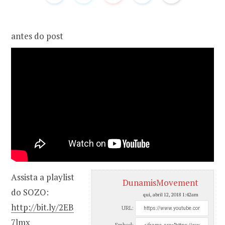
o
r
antes do post
k
a
m
Assista a playlist
DunamisMovement
do SOZO:
qui, abril 12, 2018 1:42am
http://bit.ly/2EB
URL:
7lmx
Embed: