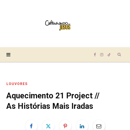
Sear
F
I
T
for:
a
n
i
LOUVORES
c
s
k
Aquecimento 21 Project //
e
t
T
As Histórias Mais Iradas
b
a
o
o
g
k