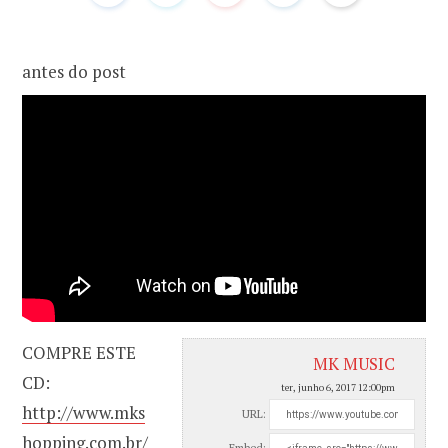
o
r
antes do post
k
a
m
COMPRE ESTE
MK MUSIC
CD:
ter, junho 6, 2017 12:00pm
http://www.mks
URL:
hopping.com.br/
Embed: