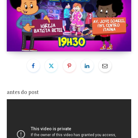
o
r
k
a
m
antes do post